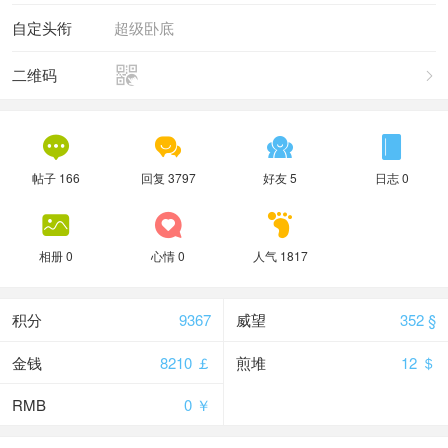
自定头衔
超级卧底

二维码





帖子 166
回复 3797
好友 5
日志 0



相册 0
心情 0
人气 1817
积分
9367
威望
352 §
金钱
8210 ￡
煎堆
12 ＄
RMB
0 ￥