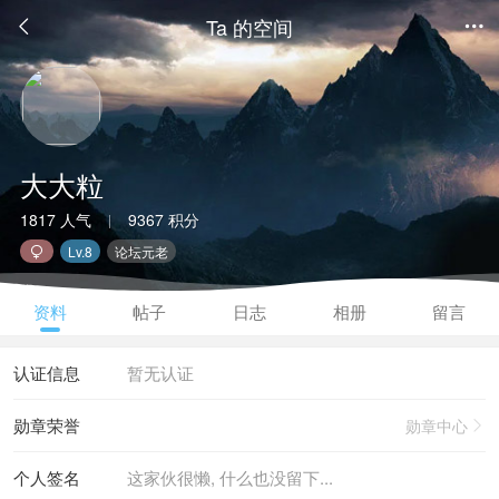
Ta 的空间


大大粒
1817 人气
9367 积分
|
Lv.8
论坛元老

资料
帖子
日志
相册
留言
认证信息
暂无认证
勋章荣誉
勋章中心

个人签名
这家伙很懒, 什么也没留下...