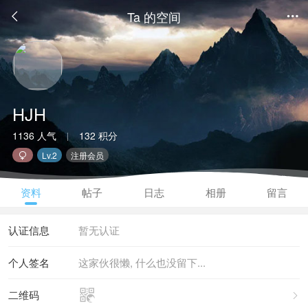
Ta 的空间


HJH
1136 人气
132 积分
|
Lv.2
注册会员

资料
帖子
日志
相册
留言
认证信息
暂无认证
个人签名
这家伙很懒, 什么也没留下...

二维码
