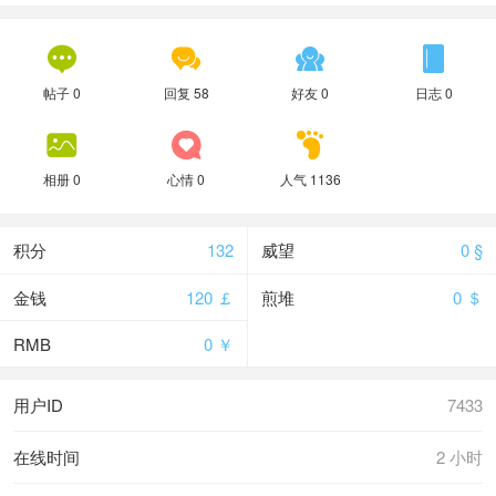




帖子 0
回复 58
好友 0
日志 0



相册 0
心情 0
人气 1136
积分
132
威望
0 §
金钱
120 ￡
煎堆
0 ＄
RMB
0 ￥
用户ID
7433
在线时间
2 小时