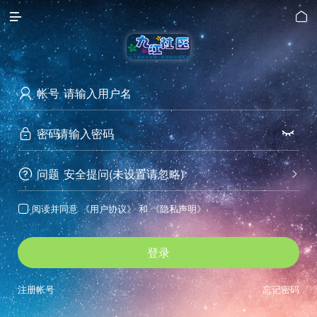


帐号

密码


问题
安全提问(未设置请忽略)


阅读并同意
《用户协议》
和
《隐私声明》

登录
注册帐号
忘记密码