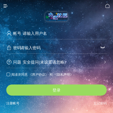


帐号

密码


问题
安全提问(未设置请忽略)


阅读并同意
《用户协议》
和
《隐私声明》

登录
注册帐号
忘记密码