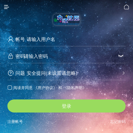


帐号

密码


问题
安全提问(未设置请忽略)


阅读并同意
《用户协议》
和
《隐私声明》

登录
注册帐号
忘记密码