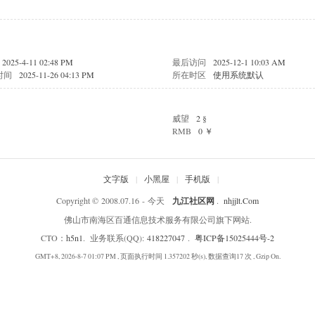
2025-4-11 02:48 PM
最后访问
2025-12-1 10:03 AM
时间
2025-11-26 04:13 PM
所在时区
使用系统默认
威望
2 §
RMB
0 ￥
文字版
|
小黑屋
|
手机版
|
Copyright © 2008.07.16 - 今天
九江社区网
.
nhjjlt.Com
佛山市南海区百通信息技术服务有限公司旗下网站.
CTO：
h5n1
. 业务联系(QQ):
418227047
.
粤ICP备15025444号-2
GMT+8, 2026-8-7 01:07 PM
, 页面执行时间 1.357202 秒(s), 数据查询17 次 , Gzip On.