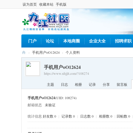
设为首页
收藏本站
手机版
门户
论坛
本地商圈
企业大全
招聘求职
›
手机用户oO12624
›
个人资料
九
手机用户oO12624
江
https://www.nhjjlt.com/?108274
社
主题
日志
相册
记录
分享
留言板
区
网
手机用户oO12624
(UID: 108274)
邮箱状态
未验证
统计信息
好友数 0
|
记录数 0
|
日志数 0
|
相册数 0
|
回帖数 0
|