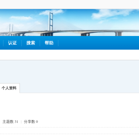
认证
搜索
帮助
个人资料
主题数 31
|
分享数 0