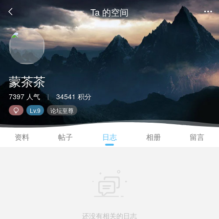
Ta 的空间


蒙茶茶
7397 人气
34541 积分
|
Lv.9
论坛至尊

资料
帖子
日志
相册
留言

还没有相关的日志