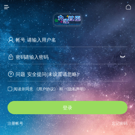


帐号

密码


问题
安全提问(未设置请忽略)


阅读并同意
《用户协议》
和
《隐私声明》

登录
注册帐号
忘记密码