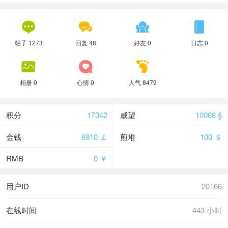




帖子 1273
回复 48
好友 0
日志 0



相册 0
心情 0
人气 8479
积分
17342
威望
10068 §
金钱
6910 ￡
煎堆
100 ＄
RMB
0 ￥
用户ID
20166
在线时间
443 小时