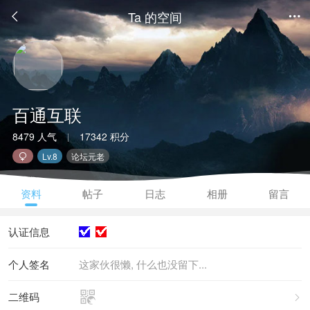
Ta 的空间


百通互联
8479 人气
17342 积分
|
Lv.8
论坛元老

资料
帖子
日志
相册
留言
认证信息
个人签名
这家伙很懒, 什么也没留下...

二维码
