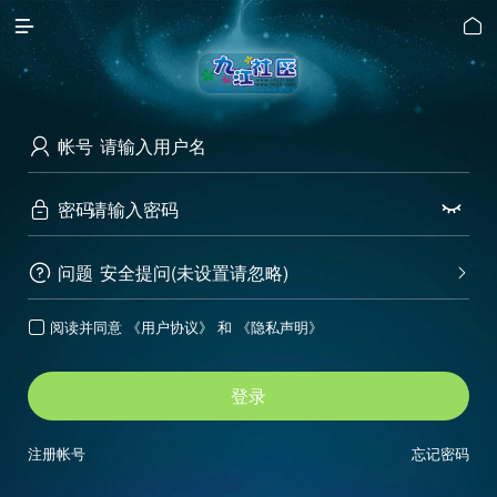


帐号

密码


问题
安全提问(未设置请忽略)


阅读并同意
《用户协议》
和
《隐私声明》

登录
注册帐号
忘记密码