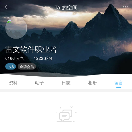
Ta 的空间


雷文软件职业培
6166 人气
1222 积分
|
Lv.6
金牌会员
资料
帖子
日志
相册
留言
