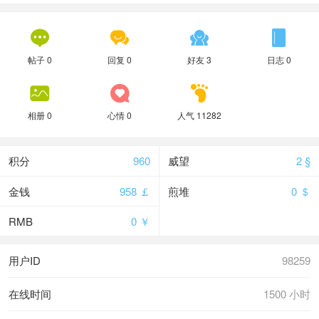




帖子 0
回复 0
好友 3
日志 0



相册 0
心情 0
人气 11282
积分
960
威望
2 §
金钱
958 ￡
煎堆
0 ＄
RMB
0 ￥
用户ID
98259
在线时间
1500 小时