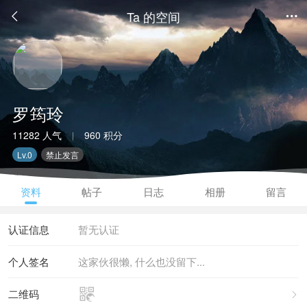
Ta 的空间


罗筠玲
11282 人气
960 积分
|
Lv.0
禁止发言
资料
帖子
日志
相册
留言
认证信息
暂无认证
个人签名
这家伙很懒, 什么也没留下...

二维码
