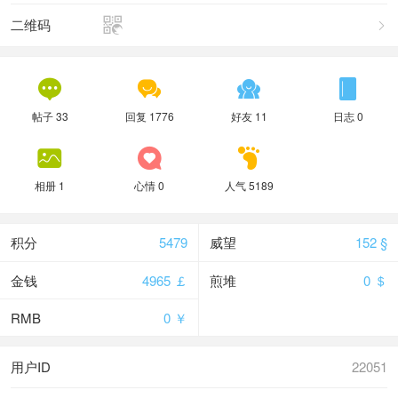

二维码





帖子 33
回复 1776
好友 11
日志 0



相册 1
心情 0
人气 5189
积分
5479
威望
152 §
金钱
4965 ￡
煎堆
0 ＄
RMB
0 ￥
用户ID
22051