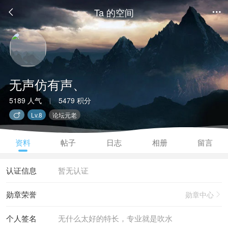
Ta 的空间


无声仿有声、
5189 人气
5479 积分
|
Lv.8
论坛元老

资料
帖子
日志
相册
留言
认证信息
暂无认证
勋章荣誉
勋章中心

个人签名
无什么太好的特长，专业就是吹水