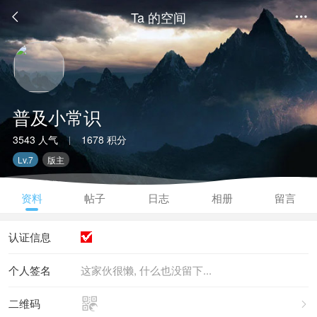
Ta 的空间


普及小常识
3543 人气
1678 积分
|
Lv.7
版主
资料
帖子
日志
相册
留言
认证信息
个人签名
这家伙很懒, 什么也没留下...

二维码
