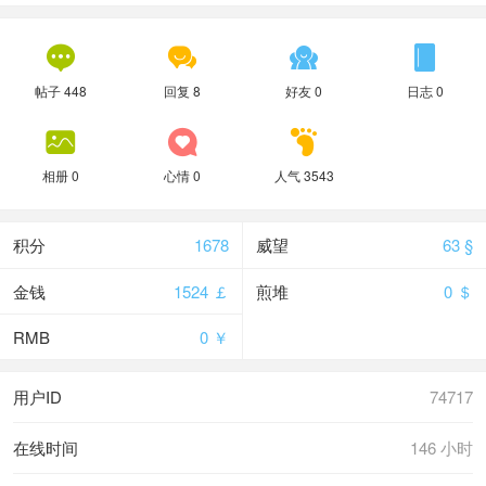




帖子 448
回复 8
好友 0
日志 0



相册 0
心情 0
人气 3543
积分
1678
威望
63 §
金钱
1524 ￡
煎堆
0 ＄
RMB
0 ￥
用户ID
74717
在线时间
146 小时