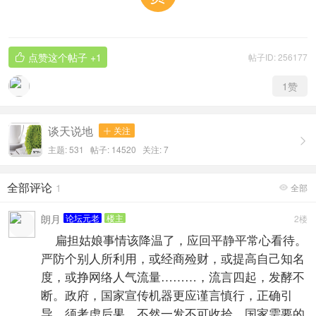
点赞这个帖子
+1
帖子ID: 256177

1
赞
谈天说地
关注


主题: 531 帖子: 14520
关注:
7
全部评论
1
全部

朗月
论坛元老
楼主
2楼
扁担姑娘事情该降温了，应回平静平常心看待。
严防个别人所利用，或经商殓财，或提高自己知名
度，或挣网络人气流量………，流言四起，发酵不
断。政府，国家宣传机器更应谨言慎行，正确引
导，须考虑后果，不然一发不可收拾。国家需要的