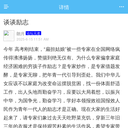
详情


谈谈励志
朗月
论坛元老
2025-6-15 11:51 AM
今年 高考刚结束，“扁担姑娘”被一些专家在全国网络疯
传得沸沸扬扬，赞揚到绝无仅有。为什么专家偏拿家庭
经济困难的穷孩子作励志？是专家炒作，是专家借题发
酵，是专家无聊，把年青一代引导到歪处。我们中华儿
女应该不以家庭为改变命运摆脱贫困，找一份体面舒适
工作，出人头地而勤奋学习，应要以大局着想，以振兴
中华，为国争光，勤奋学习，学好夲领报效祖国报效人
民作为青年一代人的励志才是正确。现在大家的生活好
起来了，请专家们象过去天天吃野菜充饥，穿新三年旧
三年的衣服才是保持艰苦朴素的生活作风，希望专家带