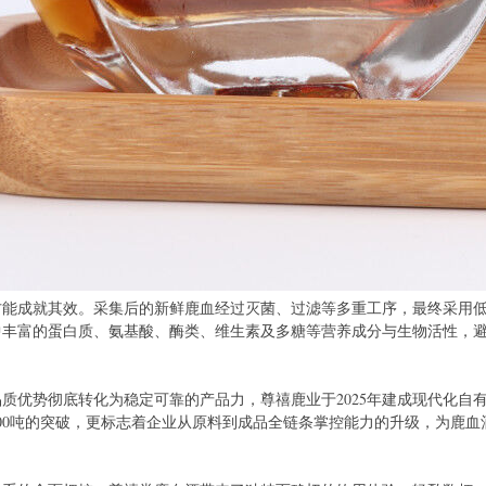
方能成就其效。采集后的新鲜鹿血经过灭菌、过滤等多重工序，最终采用
丰富的蛋白质、氨基酸、酶类、维生素及多糖等营养成分与生物活性，避
质优势彻底转化为稳定可靠的产品力，尊禧鹿业于2025年建成现代化自
00吨的突破，更标志着企业从原料到成品全链条掌控能力的升级，为鹿