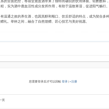
体系的全面把控，尊禧堂鹿血酒带来了独特而确切的饮用体验。轻酌数杯
过程，实为酒中鹿血活性成分发挥作用，有助于温散寒湿，促进阳气畅行
具有温通之效的养生酒，也因其醇和顺口、饮后舒适的特点，成为契合多
雅赠礼。举杯之间，融合了自然馈赠、匠心技艺与美好祝愿。
您需要登录后才可以回帖
登录
|
=注册
一页