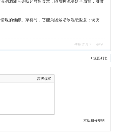
，温润酒液首先唤起脾胃暖意，随后暖流蔓延至后背，引微
。
种情境的佳酿。家宴时，它能为团聚增添温暖惬意；访友
使用道具
举报
返回列表
高级模式
本版积分规则