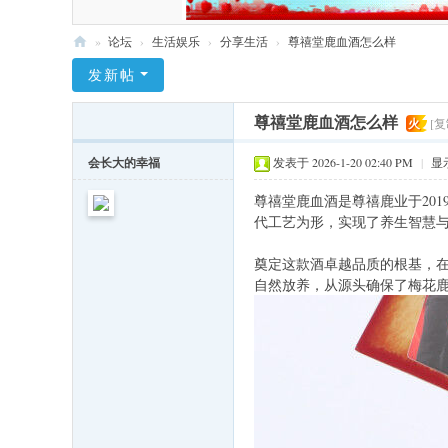
»
论坛
›
生活娱乐
›
分享生活
›
尊禧堂鹿血酒怎么样
九
发新帖
江
尊禧堂鹿血酒怎么样
火
[
社
区
会长大的幸福
发表于 2026-1-20 02:40 PM
|
显
网
尊禧堂鹿血酒是尊禧鹿业于20
代工艺为形，实现了养生智慧
奠定这款酒卓越品质的根基，在
自然放养，从源头确保了梅花