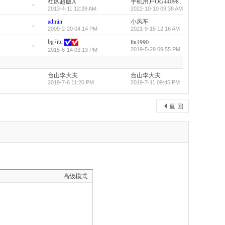
社区超版A
手机用户OG44098
置
顶
2013-4-11 12:39 AM
2022-10-10 09:38 AM
隐
帖
藏
admin
小风车
置
顶
2009-2-20 04:14 PM
2021-9-15 12:16 AM
隐
帖
藏
bg7itu
liu1990
置
顶
2019-5-29 09:55 PM
2015-6-14 03:13 PM
隐
帖
藏
置
顶
台山李大夫
台山李大夫
帖
2019-7-6 11:20 PM
2019-7-11 09:45 PM
返 回
高级模式