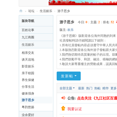
»
论坛
›
生活娱乐
›
游子思乡
九
版块导航
游子思乡
今日:
0
|
主题:
2
|
排名:
52
江
版主:
欢乐
百姓论事
社
《游子思鄉》版歡迎各位海外同胞的到來
九江商圈
社員發帖時請仔細閱讀以下細則：
区
生活娱乐
1.所有社員發帖內容必須遵守中華人民共
网
2.本版熱烈歡迎各位海外游子發帖跟大
相亲交友
3.我們熱切期待高質量的帖子的出現。
4.我們鼓勵平等、和諧、融洽、積極的
谈天说地
5.敬請大家尊重樓主的勞動成果，認真回
影音娱乐
亲子校园
发新帖
养生保健
分享生活
全部主题
最新
热门
热帖
精华
更多
健体强身
公告:
点击关注《九江社区百
游子思乡
粤韵悠扬
我要认证
业余爱好