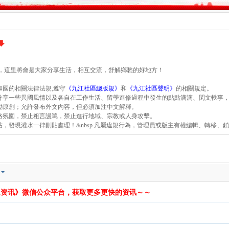
，這里將會是大家分享生活，相互交流，舒解鄉愁的好地方！
和國的相關法律法規,遵守
《九江社區總版規》
和
《九江社區聲明》
的相關規定。
家分享一些異國風情以及各自在工作生活、留學進修過程中發生的點點滴滴、閑文軼事
鼓勵原創；允許發布外文內容，但必須加注中文解釋。
網絡氛圍，禁止粗言謾罵，禁止進行地域、宗教或人身攻擊。
帖，發現灌水一律刪貼處理！&nbsp 凡屬違規行為，管理員或版主有權編輯、轉移
通资讯》微信公众平台，获取更多更快的资讯～～