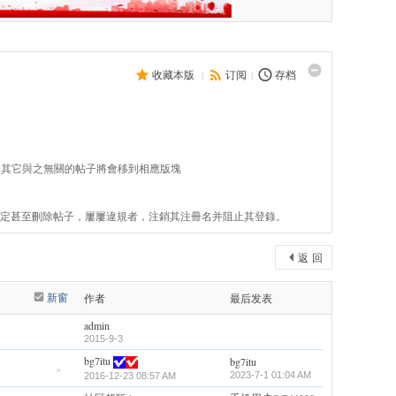
收藏本版
|
订阅
|
存档
，其它與之無關的帖子將會移到相應版塊
、鎖定甚至刪除帖子，屢屢違規者，注銷其注冊名并阻止其登錄。
返 回
新窗
作者
最后发表
admin
2015-9-3
bg7itu
bg7itu
2023-7-1 01:04 AM
2016-12-23 08:57 AM
隐
藏