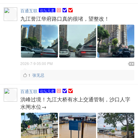
百通互联
论坛元老

九江誉江华府路口真的很堵，望整改！

2026-7-9 05:00 PM

张无忌
1

百通互联
论坛元老

洪峰过境！九江大桥有水上交通管制，沙口人字
水闸水位→