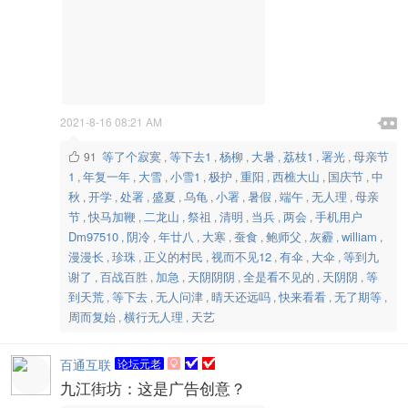

2021-8-16 08:21 AM

等了个寂寞
等下去1
杨柳
大暑
荔枝1
署光
母亲节
91
,
,
,
,
,
,

1
年复一年
大雪
小雪1
极护
重阳
西樵大山
国庆节
中
,
,
,
,
,
,
,
,
秋
开学
处署
盛夏
乌龟
小署
暑假
端午
无人理
母亲
,
,
,
,
,
,
,
,
,
节
快马加鞭
二龙山
祭祖
清明
当兵
两会
手机用户
,
,
,
,
,
,
,
Dm97510
阴冷
年廿八
大寒
蚕食
鲍师父
灰霾
william
,
,
,
,
,
,
,
,
漫漫长
珍珠
正义的村民
视而不见12
有伞
大伞
等到九
,
,
,
,
,
,
谢了
百战百胜
加急
天阴阴阴
全是看不见的
天阴阴
等
,
,
,
,
,
,
到天荒
等下去
无人问津
晴天还远吗
快来看看
无了期等
,
,
,
,
,
,
周而复始
横行无人理
天艺
,
,
百通互联
论坛元老

九江街坊：这是广告创意？