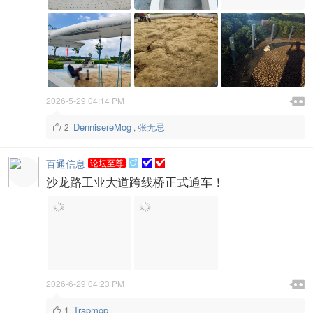

2026-5-29 04:14 PM

DennisereMog
张无忌
2
,

百通信息
论坛至尊

沙龙路工业大道跨线桥正式通车！

2026-6-29 04:23 PM

Trapmop
1
