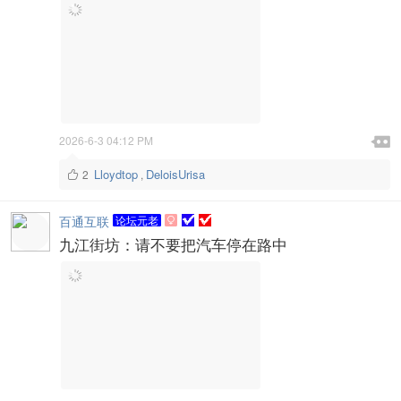

2026-6-3 04:12 PM

Lloydtop
DeloisUrisa
2
,

百通互联
论坛元老

九江街坊：请不要把汽车停在路中