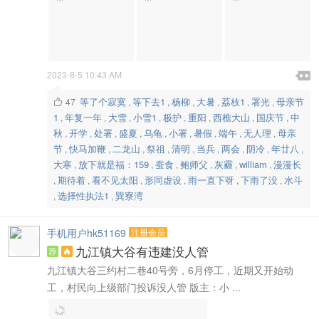

2023-8-5 10:43 AM

等了个寂寞
等下去1
杨柳
大暑
荔枝1
署光
母亲节
47
,
,
,
,
,
,

1
年复一年
大雪
小雪1
极护
重阳
西樵大山
国庆节
中
,
,
,
,
,
,
,
,
秋
开学
处署
盛夏
乌龟
小署
暑假
端午
无人理
母亲
,
,
,
,
,
,
,
,
,
节
快马加鞭
二龙山
祭祖
清明
当兵
两会
阴冷
年廿八
,
,
,
,
,
,
,
,
,
大寒
放下就是福：159
蚕食
鲍师父
灰霾
william
漫漫长
,
,
,
,
,
,
期待着
看不见太阳
形同虚设
雨一直下呀
下雨了没
水斗
,
,
,
,
,
,
选择性执法1
巽寮湾
,
,
手机用户hk51169
注册会员
九江镇大谷有违建没人管
荐

九江镇大谷三约村二巷40号旁，6月停工，近期又开始动
工，村民向上级部门投诉没人管 版主：小 ...