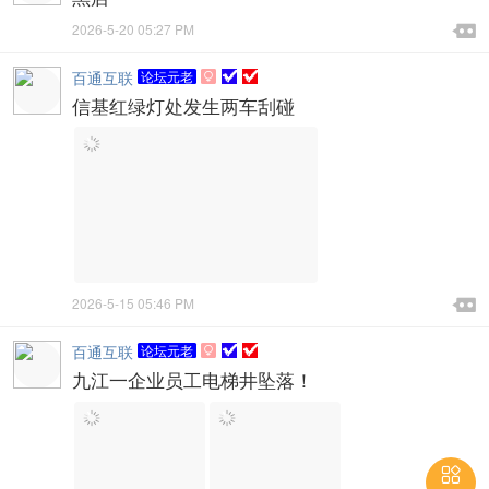

2026-5-20 05:27 PM

百通互联
论坛元老

信基红绿灯处发生两车刮碰

2026-5-15 05:46 PM

百通互联
论坛元老

九江一企业员工电梯井坠落！
