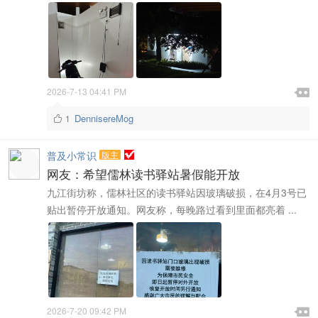

2026-7-13 04:41 PM

DennisereMog
1

普及小常识
版主
网友：希望儒林读书驿站暑假能开放
九江街坊称，儒林社区的读书驿站因玻璃破损，在4月3号已
贴出暂停开放通知。网友称，每晚路过看到里面都亮着 ...

2026-7-20 09:42 PM
