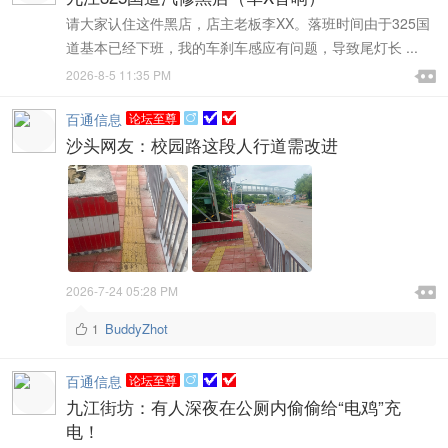
请大家认住这件黑店，店主老板李XX。落班时间由于325国
道基本已经下班，我的车刹车感应有问题，导致尾灯长 ...

2026-8-5 11:35 PM

百通信息
论坛至尊

沙头网友：校园路这段人行道需改进

2026-7-24 05:28 PM

BuddyZhot
1

百通信息
论坛至尊

九江街坊：有人深夜在公厕内偷偷给“电鸡”充
电！