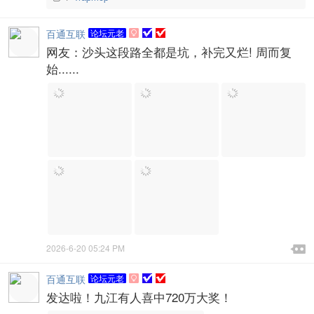
百通互联
论坛元老

网友：沙头这段路全都是坑，补完又烂! 周而复
始......

2026-6-20 05:24 PM

百通互联
论坛元老

发达啦！九江有人喜中720万大奖！