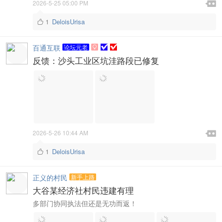

2026-5-25 05:00 PM

DeloisUrisa
1

百通互联
论坛元老

反馈：沙头工业区坑洼路段已修复

2026-5-26 10:44 AM

DeloisUrisa
1

正义的村民
新手上路
大谷某经济社村民违建有理
多部门协同执法但还是无功而返！