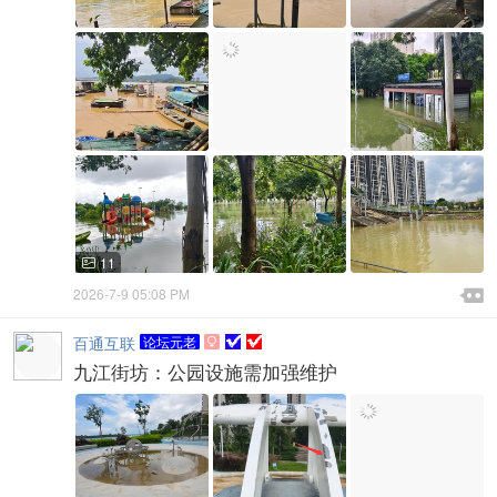
11


2026-7-9 05:08 PM

百通互联
论坛元老

九江街坊：公园设施需加强维护