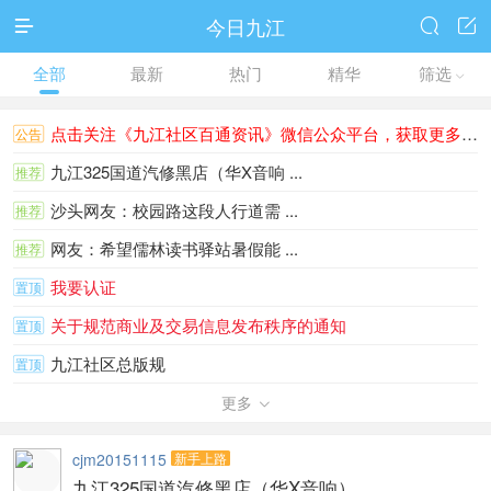
今日九江



全部
最新
热门
精华
筛选

点击关注《九江社区百通资讯》微信公众平台，获取更多更快的资讯～～
公告
九江325国道汽修黑店（华X音响 ...
推荐
沙头网友：校园路这段人行道需 ...
推荐
网友：希望儒林读书驿站暑假能 ...
推荐
我要认证
置顶
关于规范商业及交易信息发布秩序的通知
置顶
九江社区总版规
置顶
用手机登陆社区浏览视频的心得
更多
置顶

敬告大家不要信“网络兼职”
置顶
cjm20151115
新手上路
九江325国道汽修黑店（华X音响）